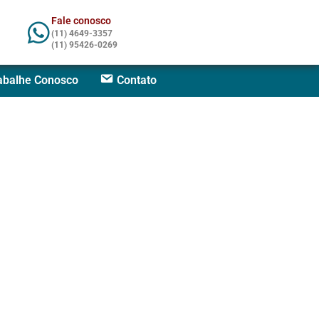
Fale conosco
(11) 4649-3357
(11) 95426-0269
abalhe Conosco
Contato