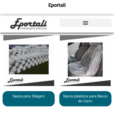
Eportali
Sacos para Silagem
Sacos plásticos para Banco
de Carro