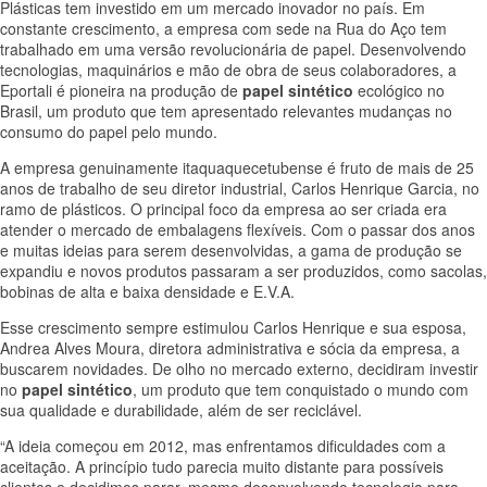
Plásticas tem investido em um mercado inovador no país. Em
constante crescimento, a empresa com sede na Rua do Aço tem
trabalhado em uma versão revolucionária de papel. Desenvolvendo
tecnologias, maquinários e mão de obra de seus colaboradores, a
Eportali é pioneira na produção de
papel sintético
ecológico no
Brasil, um produto que tem apresentado relevantes mudanças no
consumo do papel pelo mundo.
A empresa genuinamente itaquaquecetubense é fruto de mais de 25
anos de trabalho de seu diretor industrial, Carlos Henrique Garcia, no
ramo de plásticos. O principal foco da empresa ao ser criada era
atender o mercado de embalagens flexíveis. Com o passar dos anos
e muitas ideias para serem desenvolvidas, a gama de produção se
expandiu e novos produtos passaram a ser produzidos, como sacolas,
bobinas de alta e baixa densidade e E.V.A.
Esse crescimento sempre estimulou Carlos Henrique e sua esposa,
Andrea Alves Moura, diretora administrativa e sócia da empresa, a
buscarem novidades. De olho no mercado externo, decidiram investir
no
papel sintético
, um produto que tem conquistado o mundo com
sua qualidade e durabilidade, além de ser reciclável.
“A ideia começou em 2012, mas enfrentamos dificuldades com a
aceitação. A princípio tudo parecia muito distante para possíveis