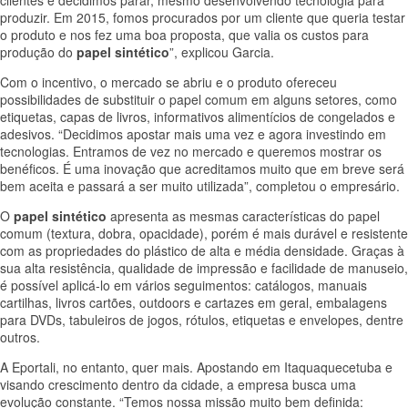
clientes e decidimos parar, mesmo desenvolvendo tecnologia para
produzir. Em 2015, fomos procurados por um cliente que queria testar
o produto e nos fez uma boa proposta, que valia os custos para
produção do
papel sintético
”, explicou Garcia.
Com o incentivo, o mercado se abriu e o produto ofereceu
possibilidades de substituir o papel comum em alguns setores, como
etiquetas, capas de livros, informativos alimentícios de congelados e
adesivos. “Decidimos apostar mais uma vez e agora investindo em
tecnologias. Entramos de vez no mercado e queremos mostrar os
benéficos. É uma inovação que acreditamos muito que em breve será
bem aceita e passará a ser muito utilizada”, completou o empresário.
O
papel sintético
apresenta as mesmas características do papel
comum (textura, dobra, opacidade), porém é mais durável e resistente
com as propriedades do plástico de alta e média densidade. Graças à
sua alta resistência, qualidade de impressão e facilidade de manuseio,
é possível aplicá-lo em vários seguimentos: catálogos, manuais
cartilhas, livros cartões, outdoors e cartazes em geral, embalagens
para DVDs, tabuleiros de jogos, rótulos, etiquetas e envelopes, dentre
outros.
A Eportali, no entanto, quer mais. Apostando em Itaquaquecetuba e
visando crescimento dentro da cidade, a empresa busca uma
evolução constante. “Temos nossa missão muito bem definida: