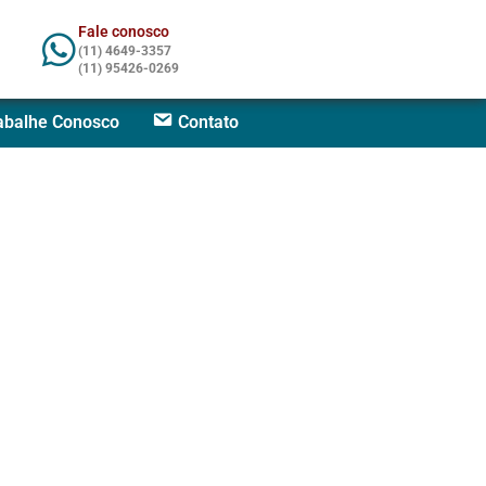
Fale conosco
(11) 4649-3357
(11) 95426-0269
abalhe Conosco
Contato