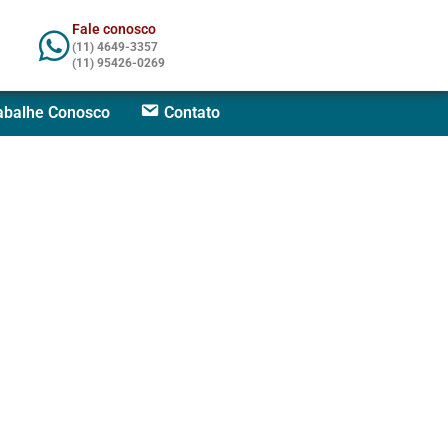
Fale conosco
(11) 4649-3357
(11) 95426-0269
abalhe Conosco
Contato