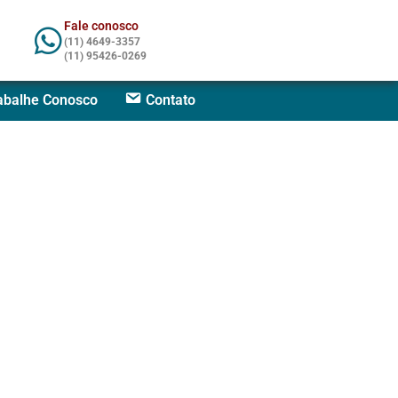
Fale conosco
(11) 4649-3357
(11) 95426-0269
abalhe Conosco
Contato