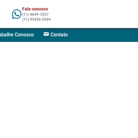
Fale conosco
(11) 4649-3357
(11) 95426-0269
abalhe Conosco
Contato