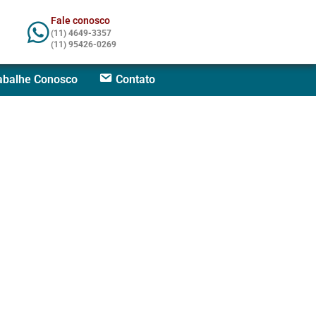
Fale conosco
(11) 4649-3357
(11) 95426-0269
abalhe Conosco
Contato