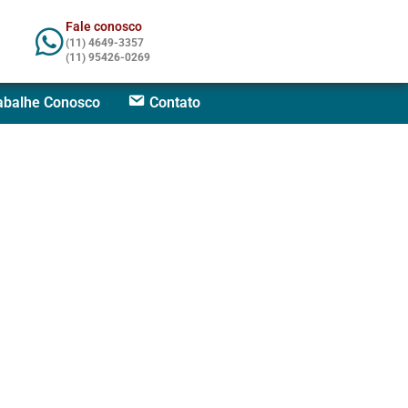
Fale conosco
(11) 4649-3357
(11) 95426-0269
abalhe Conosco
Contato