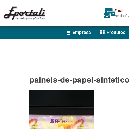
Email
vendas2@
Empresa
Produtos
paineis-de-papel-sintetic