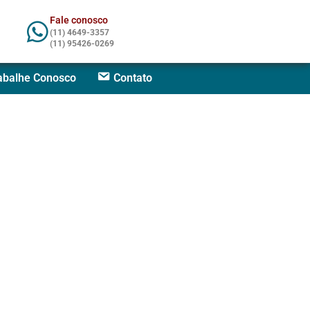
Fale conosco
(11) 4649-3357
(11) 95426-0269
abalhe Conosco
Contato