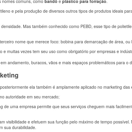
os nomes comuns, como
bandô
e
plástico para forração
.
etileno e pela produção de diversos outros tipos de produtos ideais 
aixa densidade. Mas também conhecido como PEBD, esse tipo de polieti
erceiro nome que merece foco: bobina para demarcação de área, ou
 e muitas vezes tem seu uso como obrigatório por empresas e indús
 em andamento, buracos, vãos e mais espaços problemáticos para o dia
keting
 posteriormente ela também é amplamente aplicado no marketing das
omo autoridade em seu mercado;
 de uma empresa permite que seus serviços cheguem mais facilmente
am visibilidade e efetuem sua função pelo máximo de tempo possível. 
 sua durabilidade.