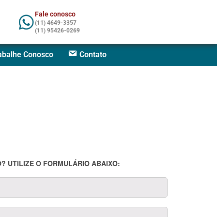
Fale conosco
(11) 4649-3357
(11) 95426-0269
abalhe Conosco
Contato
? UTILIZE O FORMULÁRIO ABAIXO: