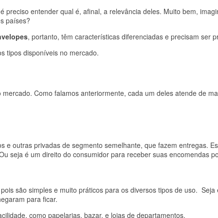
é preciso entender qual é, afinal, a relevância deles. Muito bem, imag
os países?
nvelopes
, portanto, têm características diferenciadas e precisam ser
os tipos disponíveis no mercado.
 no mercado. Como falamos anteriormente, cada um deles atende de man
 e outras privadas de segmento semelhante, que fazem entregas. Es
. Ou seja é um direito do consumidor para receber suas encomendas po
ois são simples e muito práticos para os diversos tipos de uso. Seja 
hegaram para ficar.
cilidade, como papelarias, bazar, e lojas de departamentos.