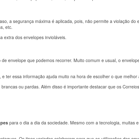
caso, a segurança máxima é aplicada, pois, não permite a violação d
s, etc.
extra dos envelopes invioláveis.
 de envelope que podemos recorrer. Muito comum e usual, o envelope 
, e ter essa informação ajuda muito na hora de escolher o que melho
brancas ou pardas. Além disso é importante destacar que os Correios
opes
para o dia a dia da sociedade. Mesmo com a tecnologia, muitas em
staques. Os tipos variados colaboram para que as utilizações dos e