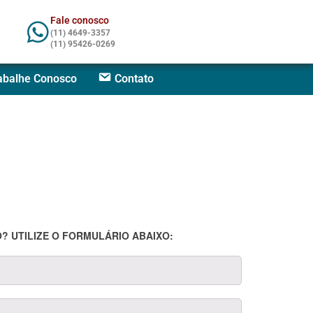
Fale conosco
(11) 4649-3357
(11) 95426-0269
abalhe Conosco
Contato
? UTILIZE O FORMULÁRIO ABAIXO: